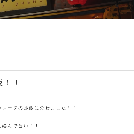
飯！！
カレー味の炒飯にのせました！！
に絡んで旨い！！